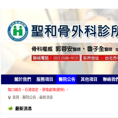
關於我們
服務項目
醫院公告
其他項目
聯絡我
傷口縫合，石膏固定，燙傷處理(健保) 。
板機指手術，腱鞘囊腫切除。(健保)
首頁
醫院公告
最新消息
遠紅外線，短波，低頻雷射復健治療。(健保)
高解析度，數位影像檢查。(健保)
最新消息
靜脈雷射復健治療；雷射光纖淨血。(自費)
PRP 高濃度 (自體血小板) 注射。(自費)