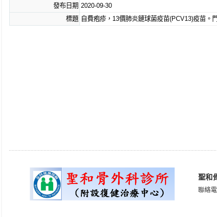
發布日期
2020-09-30
傷口縫合，石膏固定，燙傷處理(健保) 。
板機指手術，腱鞘囊腫切除。(健保)
標題
自費疱疹，13價肺炎鏈球菌疫苗(PCV13)疫苗。門診
遠紅外線，短波，低頻雷射復健治療。(健保)
高解析度，數位影像檢查。(健保)
靜脈雷射復健治療；雷射光纖淨血。(自費)
PRP 高濃度 (自體血小板) 注射。(自費)
聖和
聯絡電話